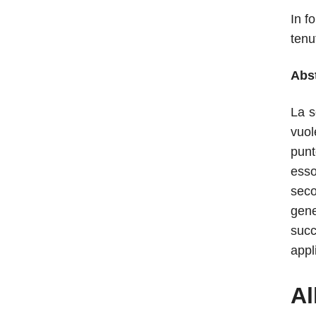
In f
tenu
Abs
La s
vuol
punt
esso
seco
gene
succ
appl
Al