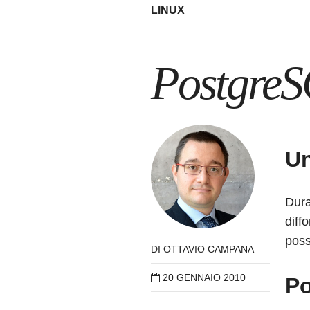
LINUX
PostgreS
Un
Dura
diff
poss
DI
OTTAVIO CAMPANA
20 GENNAIO 2010
Po